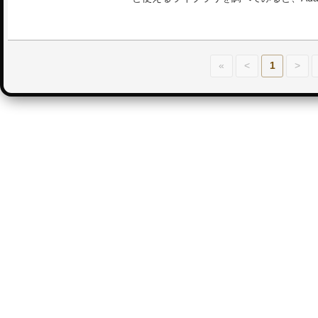
«
<
1
>