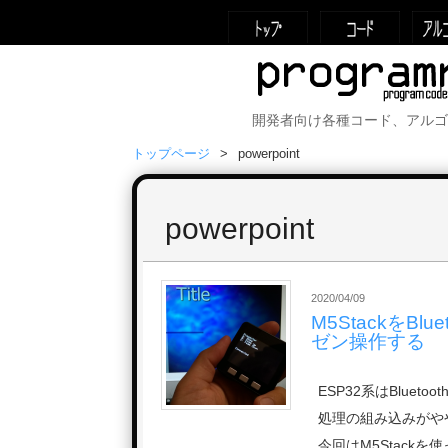
開発者向け各種コード、アルゴ
トップページ
powerpoint
powerpoint
2020/04/09
M5StackをB
ゼン操作する
ESP32系はBlu
処理の組み込みがや
今回はM5Stackを使