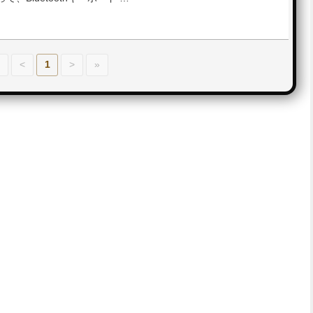
«
<
1
>
»