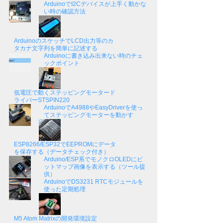
ArduinoでI2Cデバイスが上手く動かな
い時の確認方法
ArduinoのスケッチでLCD出力等のカ
タカナ文字列を簡単に記述する
Arduinoに書き込み出来ない時のチェ
ックポイント
低電圧で動くステッピングモータード
ライバーSTSPIN220
ArduinoでA4988やEasyDriverを使っ
てステッピングモーターを動かす
ESP8266/ESP32でEEPROMにデータ
を保存する（データチェック付き）
Arduino/ESP系でモノクロOLEDにビ
ットマップ画像を表示する（ツール提
供）
ArduinoでDS3231 RTCモジュールを
使った定期処理
M5 Atom Matrixの開発環境設定