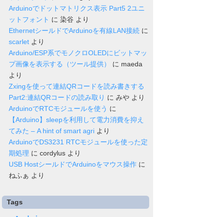
Arduinoでドットマトリクス表示 Part5 2ユニ
ットフォント
に
染谷
より
EthernetシールドでArduinoを有線LAN接続
に
scarlet
より
Arduino/ESP系でモノクロOLEDにビットマッ
プ画像を表示する（ツール提供）
に
maeda
より
Zxingを使って連結QRコードを読み書きする
Part2:連結QRコードの読み取り
に
みや
より
ArduinoでRTCモジュールを使う
に
【Arduino】sleepを利用して電力消費を抑え
てみた – A hint of smart agri
より
ArduinoでDS3231 RTCモジュールを使った定
期処理
に
cordylus
より
USB HostシールドでArduinoをマウス操作
に
ねふぁ
より
Tags