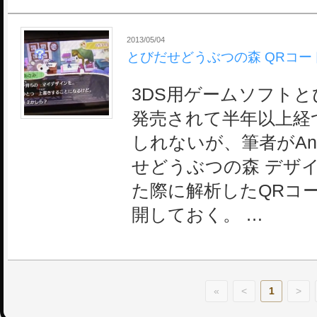
2013/05/04
とびだせどうぶつの森 QRコー
3DS用ゲームソフト
発売されて半年以上経
しれないが、筆者がAnd
せどうぶつの森 デザ
た際に解析したQRコ
開しておく。 …
«
<
1
>