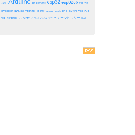
Arduino
esp32
esp8266
32u4
dot
dotmatrix
free @ja
laravel
m5stack
php
vue
javascript
matrix
sakura
vps
mouse
parola
wifi
シールド
フリー
とびだせ
どうぶつの森
サクラ
wordpress
素材
RSS