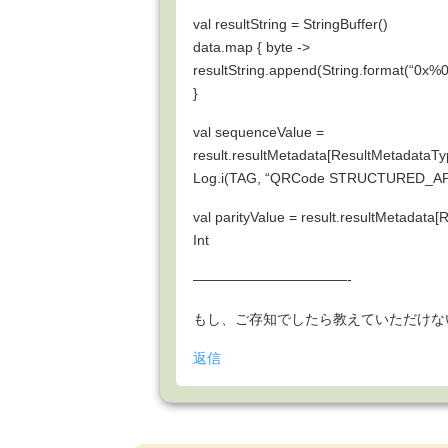
val resultString = StringBuffer()
data.map { byte ->
resultString.append(String.format(“0x%0
}
val sequenceValue =
result.resultMetadata[ResultMetada
Log.i(TAG, “QRCode STRUCTURED_A
val parityValue = result.resultMeta
Int
———————————-
もし、ご存知でしたら教えていただけな
返信