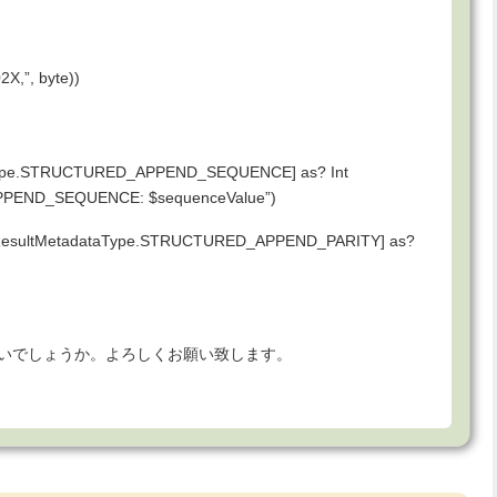
2X,”, byte))
taType.STRUCTURED_APPEND_SEQUENCE] as? Int
PPEND_SEQUENCE: $sequenceValue”)
data[ResultMetadataType.STRUCTURED_APPEND_PARITY] as?
いでしょうか。よろしくお願い致します。