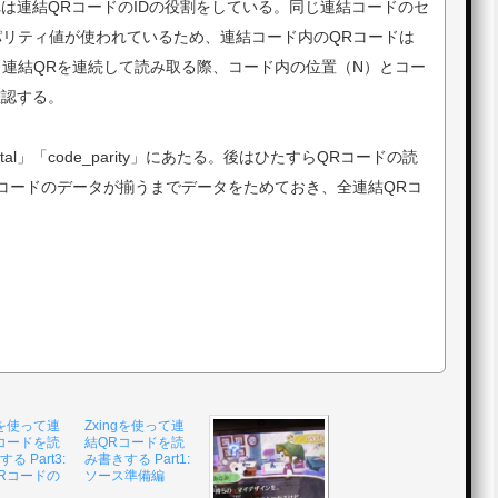
これは連結QRコードのIDの役割をしている。同じ連結コードのセ
リティ値が使われているため、連結コード内のQRコードは
連結QRを連続して読み取る際、コード内の位置（N）とコー
確認する。
otal」「code_parity」にあたる。後はひたすらQRコードの読
コードのデータが揃うまでデータをためておき、全連結QRコ
ngを使って連
Zxingを使って連
コードを読
結QRコードを読
る Part3:
み書きする Part1:
Rコードの
ソース準備編