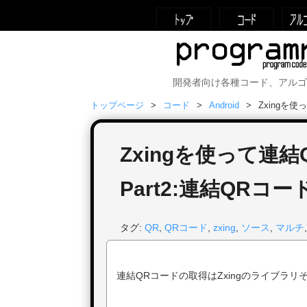
開発者向け各種コード、アルゴ
トップページ
コード
Android
Zxingを
Zxingを使って連
Part2:連結QRコ
タグ:
QR
,
QRコード
,
zxing
,
ソース
,
マルチ
連結QRコードの取得はZxingのライブラ