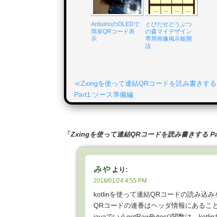
ArduinoのOLEDで
とびだせどうぶつ
簡単QRコード表
の森マイデザイン
示
専用画像掲示板開
設
Zxingを使って連結QRコードを読み書きする
Part1:ソース準備編
「
Zxingを使って連結QRコードを読み書きする P
みや
より:
2018/01/24 4:55 PM
kotlinを使って連結QRコードの読み
QRコードの連番はヘッダ情報にあるこ
javaでいうgetRawBytes()関数は、