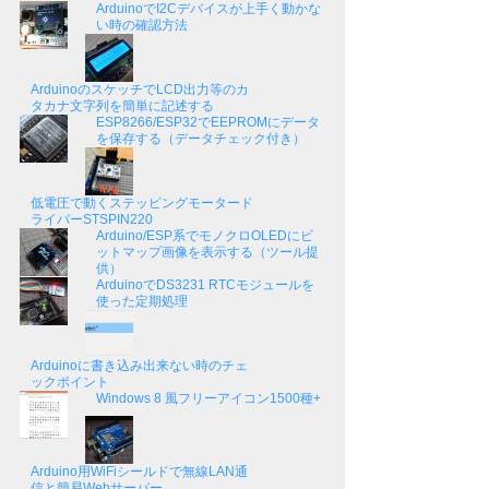
ArduinoでI2Cデバイスが上手く動かな
い時の確認方法
ArduinoのスケッチでLCD出力等のカ
タカナ文字列を簡単に記述する
ESP8266/ESP32でEEPROMにデータ
を保存する（データチェック付き）
低電圧で動くステッピングモータード
ライバーSTSPIN220
Arduino/ESP系でモノクロOLEDにビ
ットマップ画像を表示する（ツール提
供）
ArduinoでDS3231 RTCモジュールを
使った定期処理
Arduinoに書き込み出来ない時のチェ
ックポイント
Windows 8 風フリーアイコン1500種+
Arduino用WiFiシールドで無線LAN通
信と簡易Webサーバー