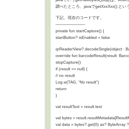
調べたところ、javaでgetXxxXxx(
下記、現在のコードです。
———————-
private fun startCapture() {
startButton?.isEnabled = false
qrReaderView?.decodeSingle(object : B
override fun barcodeResult(result: Barc
stopCapture()
if (result == null) {
// no result
Log.w(TAG, “No result”)
return
}
val resultText = result.text
val bytes = result.resultMetadata[Res
val data = bytes?.get(0) as? ByteArray ?