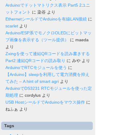
Arduinoでドットマトリクス表示 Part5 2ユニ
ットフォント
に
染谷
より
EthernetシールドでArduinoを有線LAN接続
に
scarlet
より
Arduino/ESP系でモノクロOLEDにビットマッ
プ画像を表示する（ツール提供）
に
maeda
より
Zxingを使って連結QRコードを読み書きする
Part2:連結QRコードの読み取り
に
みや
より
ArduinoでRTCモジュールを使う
に
【Arduino】sleepを利用して電力消費を抑え
てみた – A hint of smart agri
より
ArduinoでDS3231 RTCモジュールを使った定
期処理
に
cordylus
より
USB HostシールドでArduinoをマウス操作
に
ねふぁ
より
Tags