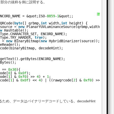
り部分の抜粋を例に説明する。
SyntaxHighl
ENCORD_NAME = &quot;ISO-
8859
-
1
&quot;;
に
つ
nQRCode(
byte
[] qrbmp,
int
width,
int
height) {
い
て
 source = 
new
PlanarYUVLuminanceSource(qrbmp,width,heigh
ew
Hashtable();
tType.CHARACTER_SET, ENCORD_NAME);
tType.TRY_HARDER, 
true
);
p = 
new
BinaryBitmap(
new
HybridBinarizer(source));
deReader();
ecode(binaryBitmap, decodeHint);
.getText().getBytes(ENCORD_NAME);
wBytes();
) == 
0x30
){
code[
0
] & 
0x0f
);
code[
1
] & 
0xf0
) >> 
4
) + 
1
;
rcode[
1
] & 
0x0f
) << 
4
) | ((rawqrcode[
2
] & 
0xf0
) >> 
4
);
め、データはバイナリーデコードしている。decodeHint