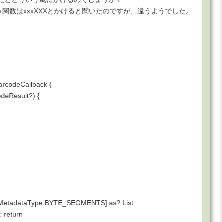
);という関数はxxxXXXとかけると聞いたのですが、違うようでした。
arcodeCallback {
odeResult?) {
ultMetadataType.BYTE_SEGMENTS] as? List
: return