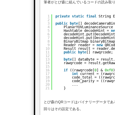
筆者がとび森に組んでいるコードの読み取
1
private
static
final
String 
2
3
public
byte
[] decodeCameraBi
4
PlanarYUVLuminanceSource
5
Hashtable decodeHint = 
n
6
decodeHint.put(DecodeHin
7
decodeHint.put(DecodeHin
8
BinaryBitmap binaryBitma
9
Reader reader = 
new
QRCo
10
Result result = reader.d
11
public
byte
[] rawqrcode;
12
13
byte
[] dataByte = result
14
rawqrcode = result.getRa
15
16
if
((rawqrcode[
0
] & 
0xf0
17
int
current = (rawqr
18
code_total = ((rawqr
19
code_parity = ((rawq
20
...
21
}
とび森のQRコードはバイナリーデータであるた
回りはその設定である。