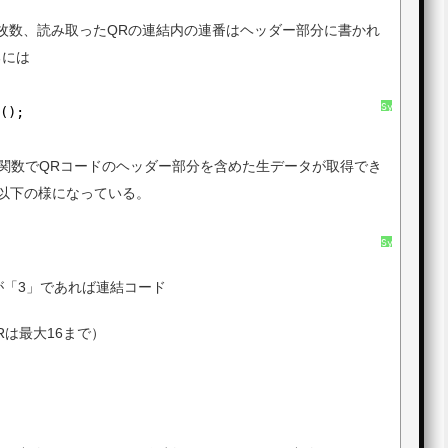
枚数、読み取ったQRの連結内の連番はヘッダー部分に書かれ
るには
SyntaxHighl
s();
に
つ
い
て
る。この関数でQRコードのヘッダー部分を含めた生データが取得でき
以下の様になっている。
SyntaxHighl
に
つ
い
tが「3」であれば連結コード
て
Rは最大16まで）