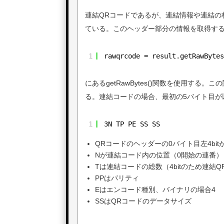
連結QRコードであるが、連結情報や連結の
ている。このヘッダー部分の情報を取得す
1
rawqrcode = result.getRawByte
にあるgetRawBytes()関数を使用す
る。連結コードの場合、最初の5バイト目が
1
3N TP PE SS SS
QRコードのヘッダーの0バイト目左4bi
Nが連結コード内の位置（0開始の連番）
Tは連結コードの総数（4bitのため連結Q
PPはパリティ
Eはエンコード種別、バイナリの場合4
SSはQRコードのデータサイズ