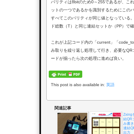
パリティは8bitのため0～255であるが、
ットの一つであるかを識別するためにこのパ
すべてこのパリティが同じ値となっている。
ド総数（T）と同じ連結セットか（PP）で
これが上記コード内の「current」「code_t
み取りを繰り返し処理して行き、必要なQR
ードが揃ったら次の処理に進めば良い。
This post is also available in:
英語
関連記事
Zxi
結QR
み書きす
連結Q
出力