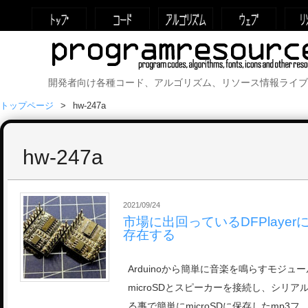
開発者向け各種コード、アルゴリズム、リソース情報ライブ
トップページ
hw-247a
hw-247a
2021/09/24
市場に出回っているDFPlaye
存在する
Arduinoから簡単に音楽を鳴らすモジュールと
microSDとスピーカーを接続し、シリアル
る事で簡単にmicroSDに保存したmp3フ 