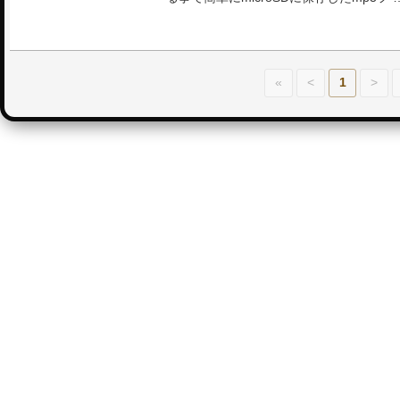
«
<
1
>