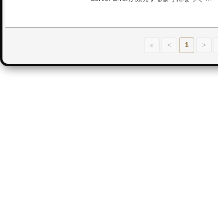
«
<
1
>