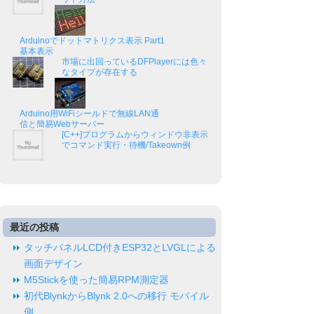
Arduinoでドットマトリクス表示 Part1
基本表示
市場に出回っているDFPlayerには色々
なタイプが存在する
Arduino用WiFiシールドで無線LAN通
信と簡易Webサーバー
[C++]プログラムからウィンドウ非表示
でコマンド実行・待機/Takeown例
最近の投稿
タッチパネルLCD付きESP32とLVGLによる
画面デザイン
M5Stickを使った簡易RPM測定器
初代BlynkからBlynk 2.0への移行 モバイル
側