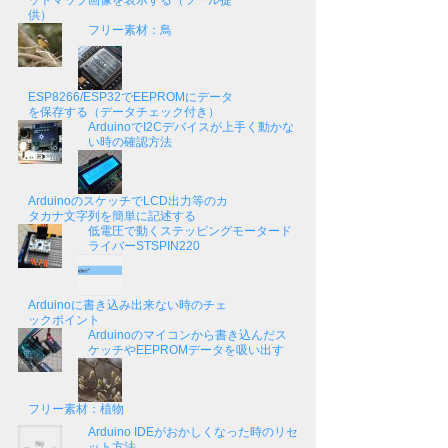
ットマップ画像を表示する（ツール提
供）
フリー素材：鳥
ESP8266/ESP32でEEPROMにデータ
を保存する（データチェック付き）
ArduinoでI2Cデバイスが上手く動かな
い時の確認方法
ArduinoのスケッチでLCD出力等のカ
タカナ文字列を簡単に記述する
低電圧で動くステッピングモータード
ライバーSTSPIN220
Arduinoに書き込み出来ない時のチェ
ックポイント
Arduinoのマイコンから書き込んだス
ケッチやEEPROMデータを吸い出す
フリー素材：植物
Arduino IDEがおかしくなった時のリセ
ット方法