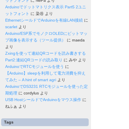
ットフォント
に
NeFa
より
Arduinoでドットマトリクス表示 Part5 2ユニ
ットフォント
に
染谷
より
EthernetシールドでArduinoを有線LAN接続
に
scarlet
より
Arduino/ESP系でモノクロOLEDにビットマッ
プ画像を表示する（ツール提供）
に
maeda
より
Zxingを使って連結QRコードを読み書きする
Part2:連結QRコードの読み取り
に
みや
より
ArduinoでRTCモジュールを使う
に
【Arduino】sleepを利用して電力消費を抑え
てみた – A hint of smart agri
より
ArduinoでDS3231 RTCモジュールを使った定
期処理
に
cordylus
より
USB HostシールドでArduinoをマウス操作
に
ねふぁ
より
Tags