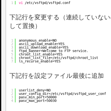
1
vi
/etc/vsftpd/vsftpd
.conf
下記行を変更する（連続していないの
して置換）
1
anonymous_enable=NO
2
ascii_upload_enable=YES
3
ascii_download_enable=YES
4
ftpd_banner=Welcome to FTP service.
5
chroot_list_enable=YES
6
chroot_list_file=/etc/vsftpd/chroot_list
7
ls_recurse_enable=YES
下記行を設定ファイル最後に追加
1
userlist_deny=NO
2
user_config_dir=/etc/vsftpd/vsftpd_user_conf
3
pasv_min_port=50000
4
pasv_max_port=50030