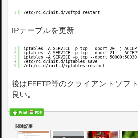
1
/etc/rc
.d
/init
.d
/vsftpd
restart
IPテーブルを更新
1
iptables -A SERVICE -p tcp --dport 20 -j ACCEP
2
iptables -A SERVICE -p tcp --dport 21 -j ACCEP
3
iptables -A SERVICE -p tcp --dport 50000:50030
4
/etc/rc
.d
/init
.d
/iptables
save
5
/etc/rc
.d
/init
.d
/iptables
restart
後はFFFTP等のクライアントソフ
良い。
関連記事