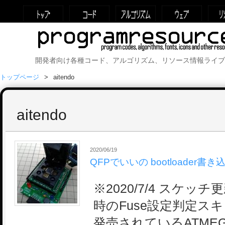
開発者向け各種コード、アルゴリズム、リソース情報ライブ
トップページ
aitendo
aitendo
2020/06/19
QFPでいいの bootloader書
※2020/7/4 スケッチ
時のFuse設定判定スキッ
発売されているATMEG