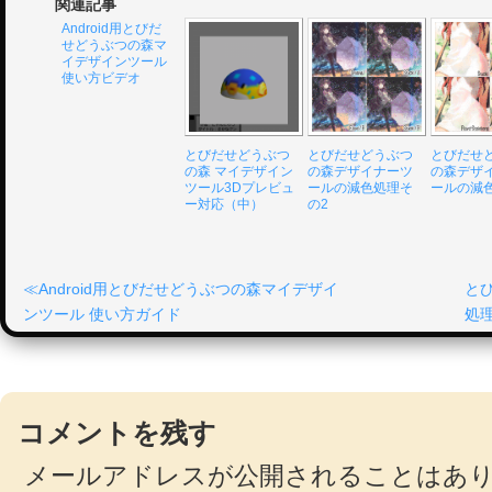
関連記事
Android用とびだ
せどうぶつの森マ
イデザインツール
使い方ビデオ
とびだせどうぶつ
とびだせどうぶつ
とびだせ
の森 マイデザイン
の森デザイナーツ
の森デザ
ツール3Dプレビュ
ールの減色処理そ
ールの減
ー対応（中）
の2
Android用とびだせどうぶつの森マイデザイ
と
ンツール 使い方ガイド
処
コメントを残す
メールアドレスが公開されることはあ