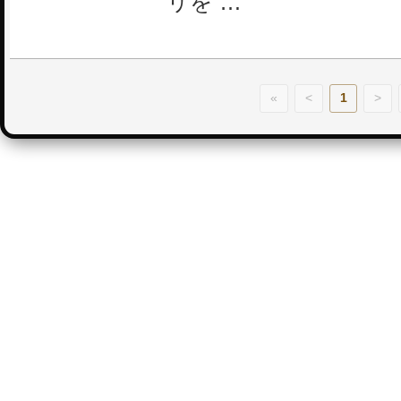
リを …
«
<
1
>