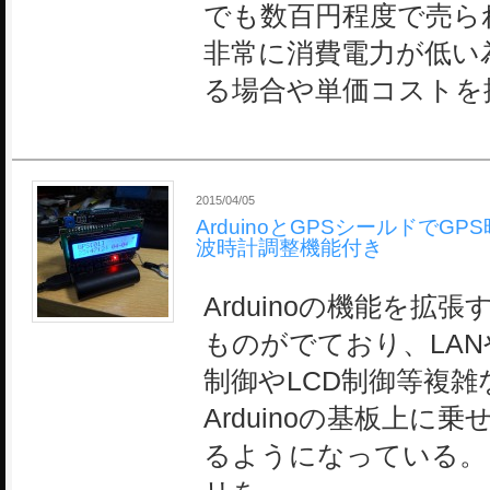
でも数百円程度で売られ
非常に消費電力が低い
る場合や単価コストを
2015/04/05
ArduinoとGPSシールドでG
波時計調整機能付き
Arduinoの機能を拡
ものがでており、LAN
制御やLCD制御等複
Arduinoの基板上に
るようになっている。