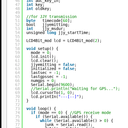
46
int
adc_key_in;
47
int
key;
48
int
oldkey;
49
50
//for JJY transmission
51
byte
timecode[
60
];
52
bool   jjyemitting;
53
int
jjy_msdur;
54
unsigned 
long
jjy_startTime;
55
56
LCD4Bit_mod lcd = LCD4Bit_mod(
2
);
57
58
void
setup() {
59
mode = 
0
;
60
lcd.init();
61
lcd.clear();
62
jjyemitting = 
false
;
63
initialized = 
false
;
64
lastsec = -
1
;
65
lastgpssec = -
1
;
66
numgps = 
0
;
67
Serial.begin(
9600
);
68
//Serial.println("Waiting for GPS...");
69
lcd.cursorTo(
1
, 
0
);
70
lcd.printIn(
"---[--]"
);
71
}
72
73
void
loop() {
74
if
(mode == 
0
) { 
//GPS receive mode
75
if
(Serial.available()) {
76
while
(Serial.available() > 
0
) {
77
junk = Serial.read();