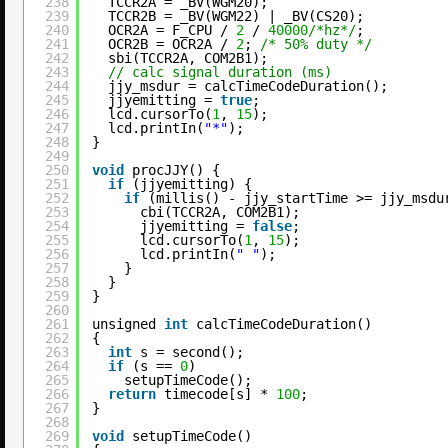
238
TCCR2A = _BV(WGM20);
239
TCCR2B = _BV(WGM22) | _BV(CS20);
240
OCR2A = F_CPU / 
2
/ 
40000
/*hz*/
;
241
OCR2B = OCR2A / 
2
; 
/* 50% duty */
242
sbi(TCCR2A, COM2B1);
243
// calc signal duration (ms)
244
jjy_msdur = calcTimeCodeDuration();
245
jjyemitting = 
true
;
246
lcd.cursorTo(
1
, 
15
);
247
lcd.printIn(
"*"
);
248
}
249
250
void
procJJY() {
251
if
(jjyemitting) {
252
if
(millis() - jjy_startTime >= jjy_msdu
253
cbi(TCCR2A, COM2B1);
254
jjyemitting = 
false
;
255
lcd.cursorTo(
1
, 
15
);
256
lcd.printIn(
" "
);
257
}
258
}
259
}
260
261
unsigned 
int
calcTimeCodeDuration()
262
{
263
int
s = second();
264
if
(s == 
0
)
265
setupTimeCode();
266
return
timecode[s] * 
100
;
267
}
268
269
void
setupTimeCode()