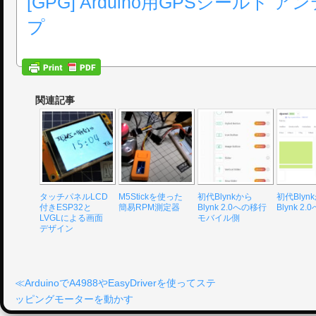
[GPG] Arduino用GPSシールド 
プ
関連記事
タッチパネルLCD
M5Stickを使った
初代Blynkから
初代Blyn
付きESP32と
簡易RPM測定器
Blynk 2.0への移行
Blynk 2
LVGLによる画面
モバイル側
デザイン
ArduinoでA4988やEasyDriverを使ってステ
ッピングモーターを動かす