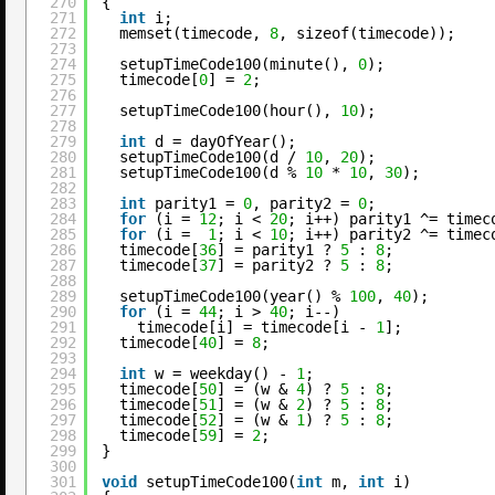
270
{
271
int
i;
272
memset(timecode, 
8
, sizeof(timecode));
273
274
setupTimeCode100(minute(), 
0
);
275
timecode[
0
] = 
2
;
276
277
setupTimeCode100(hour(), 
10
);
278
279
int
d = dayOfYear();
280
setupTimeCode100(d / 
10
, 
20
);
281
setupTimeCode100(d % 
10
* 
10
, 
30
);
282
283
int
parity1 = 
0
, parity2 = 
0
;
284
for
(i = 
12
; i < 
20
; i++) parity1 ^= timec
285
for
(i =  
1
; i < 
10
; i++) parity2 ^= timec
286
timecode[
36
] = parity1 ? 
5
: 
8
;
287
timecode[
37
] = parity2 ? 
5
: 
8
;
288
289
setupTimeCode100(year() % 
100
, 
40
);
290
for
(i = 
44
; i > 
40
; i--)
291
timecode[i] = timecode[i - 
1
];
292
timecode[
40
] = 
8
;
293
294
int
w = weekday() - 
1
;
295
timecode[
50
] = (w & 
4
) ? 
5
: 
8
;
296
timecode[
51
] = (w & 
2
) ? 
5
: 
8
;
297
timecode[
52
] = (w & 
1
) ? 
5
: 
8
;
298
timecode[
59
] = 
2
;
299
}
300
301
void
setupTimeCode100(
int
m, 
int
i)