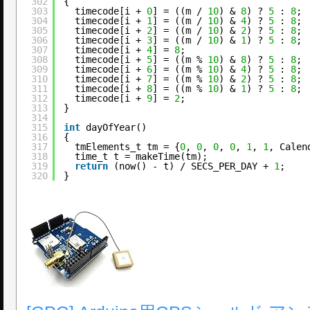
302
{
303
timecode[i + 
0
] = ((m / 
10
) & 
8
) ? 
5
: 
8
;
304
timecode[i + 
1
] = ((m / 
10
) & 
4
) ? 
5
: 
8
;
305
timecode[i + 
2
] = ((m / 
10
) & 
2
) ? 
5
: 
8
;
306
timecode[i + 
3
] = ((m / 
10
) & 
1
) ? 
5
: 
8
;
307
timecode[i + 
4
] = 
8
;
308
timecode[i + 
5
] = ((m % 
10
) & 
8
) ? 
5
: 
8
;
309
timecode[i + 
6
] = ((m % 
10
) & 
4
) ? 
5
: 
8
;
310
timecode[i + 
7
] = ((m % 
10
) & 
2
) ? 
5
: 
8
;
311
timecode[i + 
8
] = ((m % 
10
) & 
1
) ? 
5
: 
8
;
312
timecode[i + 
9
] = 
2
;
313
}
314
315
int
dayOfYear()
316
{
317
tmElements_t tm = {
0
, 
0
, 
0
, 
0
, 
1
, 
1
, Calen
318
time_t t = makeTime(tm);
319
return
(now() - t) / SECS_PER_DAY + 
1
;
320
}