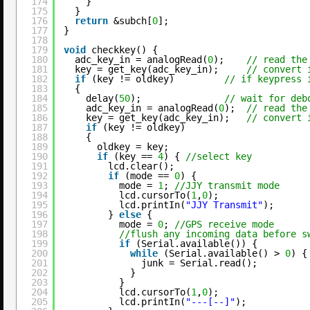
174
}
175
}
176
return
&subch[
0
];
177
}
178
179
void
checkkey() {
180
adc_key_in = analogRead(
0
);    
// read the
181
key = get_key(adc_key_in);     
// convert 
182
if
(key != oldkey)         
// if keypress 
183
{
184
delay(
50
);               
// wait for deb
185
adc_key_in = analogRead(
0
);  
// read the
186
key = get_key(adc_key_in);   
// convert 
187
if
(key != oldkey)
188
{
189
oldkey = key;
190
if
(key == 
4
) { 
//select key
191
lcd.clear();
192
if
(mode == 
0
) {
193
mode = 
1
; 
//JJY transmit mode
194
lcd.cursorTo(
1
,
0
);
195
lcd.printIn(
"JJY Transmit"
);
196
} 
else
{
197
mode = 
0
; 
//GPS receive mode
198
//flush any incoming data before s
199
if
(Serial.available()) {
200
while
(Serial.available() > 
0
) {
201
junk = Serial.read();
202
}
203
}
204
lcd.cursorTo(
1
,
0
);
205
lcd.printIn(
"---[--]"
);