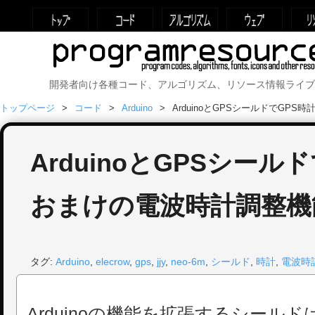
開発者向け各種コード、アルゴリズム、リソース情報ライブ
トップページ
コード
Arduino
ArduinoとGPSシールドでGP
ArduinoとGPSシール
おまけの電波時計調整機
タグ:
Arduino
,
elecrow
,
gps
,
jjy
,
neo-6m
,
シールド
,
時計
,
電波時
Arduinoの機能を拡張するシール