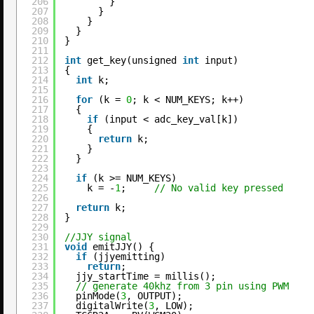
206
}
207
}
208
}
209
}
210
}
211
212
int
get_key(unsigned 
int
input)
213
{
214
int
k;
215
216
for
(k = 
0
; k < NUM_KEYS; k++)
217
{
218
if
(input < adc_key_val[k])
219
{
220
return
k;
221
}
222
}
223
224
if
(k >= NUM_KEYS)
225
k = -
1
;     
// No valid key pressed
226
227
return
k;
228
}
229
230
//JJY signal
231
void
emitJJY() {
232
if
(jjyemitting)
233
return
;
234
jjy_startTime = millis();
235
// generate 40khz from 3 pin using PWM
236
pinMode(
3
, OUTPUT);
237
digitalWrite(
3
, LOW);