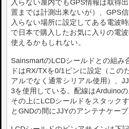
入らない屋内でもGPS情報は取得
置までは計測出来ないが）、GPS
入らない場所に設定してある電波時
で日本で購入したお気に入りの電波
使えるかもしれない。
SainsmartのLCDシールドとの組
ドはRX/TXを0/1ピンに設定（こ
アルでなく通常シリアル使用）、J
3を使用している。配線はArduino
その上にLCDシールドをスタックするだけ。
とGNDの間にJJYのアンテナケー
LCDシールドのピンアサインは下