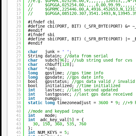
14
//e.g. $GPRMC,025256.00,V,,,,,,,120513,,,N*7
15
//     $GPGGA,025254.00,,,,,0,00,99.99,,,,,,
16
//     $GPRMC,225446.00,A,4916.452653,N,1231
17
//     $GPGGA,085120.307,3541.1493,N,13945.3
18
19
#ifndef cbi
20
#define cbi(PORT, BIT) (_SFR_BYTE(PORT) &= ~
21
#endif
22
#ifndef sbi
23
#define sbi(PORT, BIT) (_SFR_BYTE(PORT) |= _
24
#endif
25
26
char
junk = 
' '
;
27
String datain; 
//data from serial
28
char
subch[
96
]; 
//sub string used for cvs
29
char
chbuff[
128
];
30
char
*cmd;
31
long
gpstime; 
//gps time info
32
long
gpsdate; 
//gps date info
33
bool   gpsstatus; 
//gps data valid / invalid
34
bool   initialized; 
//time initialized
35
int
lastsec; 
//last second updated
36
int
lastgpssec; 
//last gps data received
37
int
numgps;
38
static
long
timezoneadjust = 
3600
* 
9
; 
//+9 
39
40
//mode and keypad input
41
int
mode;
42
int
adc_key_val[
5
] = {
43
30
, 
150
, 
360
, 
535
, 
760
44
};
45
int
NUM_KEYS = 
5
;