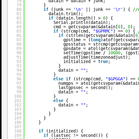
78
datain = datain + junk;
79
}
80
if
(junk == 
'\n'
|| junk == 
'\r'
) { 
//
81
datain.trim();
82
if
(datain.length() > 
0
) {
83
Serial.println(datain);
84
cmd = getcsvparam(&datain[
0
], 
0
);
85
if
(strcmp(cmd, 
"$GPRMC"
) == 
0
) { 
86
if
(strlen(getcsvparam(&datain[
0
87
gpstime = (
long
)atof(getcsvpar
88
gpsstatus = strcmp(getcsvparam
89
gpsdate = atol(getcsvparam(&da
90
setTime(gpstime / 
10000
, (gpst
91
adjustTime(timezoneadjust);
92
initialized = 
true
;
93
}
94
datain = 
""
;
95
}
96
else
if
(strcmp(cmd, 
"$GPGGA"
) == 
97
numgps = atoi(getcsvparam(&datai
98
lastgpssec = second();
99
datain = 
""
;
100
}
101
else
{
102
datain = 
""
;
103
}
104
}
105
}
106
}
107
108
if
(initialized) {
109
if
(lastsec != second()) {