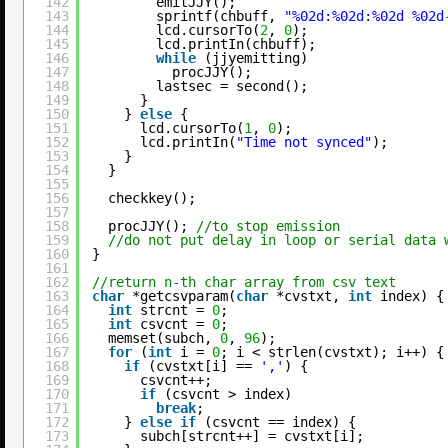
142
emitJJY();
143
sprintf(chbuff, 
"%02d:%02d:%02d %02d
144
lcd.cursorTo(
2
, 
0
);
145
lcd.printIn(chbuff);
146
while
(jjyemitting)
147
procJJY();
148
lastsec = second();
149
}
150
} 
else
{
151
lcd.cursorTo(
1
, 
0
);
152
lcd.printIn(
"Time not synced"
);
153
}
154
}
155
156
checkkey();
157
158
procJJY(); 
//to stop emission
159
//do not put delay in loop or serial data 
160
}
161
162
//return n-th char array from csv text
163
char
*getcsvparam(
char
*cvstxt, 
int
index) {
164
int
strcnt = 
0
;
165
int
csvcnt = 
0
;
166
memset(subch, 
0
, 
96
);
167
for
(
int
i = 
0
; i < strlen(cvstxt); i++) {
168
if
(cvstxt[i] == 
','
) {
169
csvcnt++;
170
if
(csvcnt > index)
171
break
;
172
} 
else
if
(csvcnt == index) {
173
subch[strcnt++] = cvstxt[i];