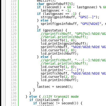
110
emitJJY();
111
char
gpsinfobuff[
5
];
112
if
((second() + 
60
- lastgpssec) % 
6
113
lastgpssec = -
1
;
114
if
(lastgpssec == -
1
) {
115
strcpy(gpsinfobuff, 
"GPS[--]"
);
116
} 
else
{
117
sprintf(gpsinfobuff, 
"GPS[%02d]"
, 
118
}
119
if
(gpsstatus) {
120
//sprintf(chbuff, "GPS[%s]:%02d:%0
121
//Serial.println(chbuff);
122
lcd.cursorTo(
1
, 
0
);
123
lcd.printIn(gpsinfobuff);
124
sprintf(chbuff, 
"%02d:%02d:%02d %0
125
lcd.cursorTo(
2
, 
0
);
126
lcd.printIn(chbuff);
127
} 
else
{
128
//sprintf(chbuff, "---[--]:%02d:%0
129
//Serial.println(chbuff);
130
lcd.cursorTo(
1
, 
0
);
131
lcd.printIn(
"---[--]"
);
132
sprintf(chbuff, 
"%02d:%02d:%02d %0
133
lcd.cursorTo(
2
, 
0
);
134
lcd.printIn(chbuff);
135
}
136
lastsec = second();
137
}
138
}
139
} 
else
{ 
//JJY transmit mode
140
if
(initialized) {
141
if
(lastsec != second()) {