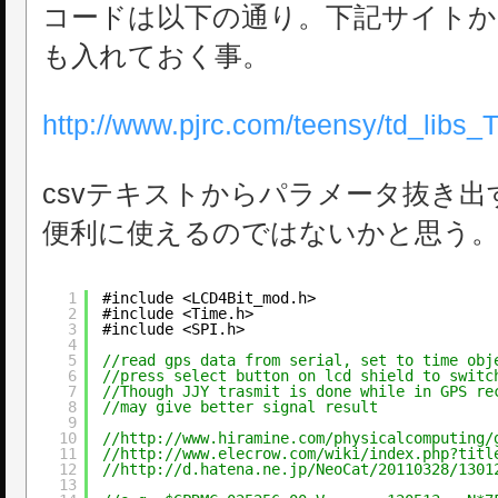
コードは以下の通り。下記サイト
も入れておく事。
http://www.pjrc.com/teensy/td_libs_
csvテキストからパラメータ抜き
便利に使えるのではないかと思う
1
#include <LCD4Bit_mod.h>
2
#include <Time.h>
3
#include <SPI.h>
4
5
//read gps data from serial, set to time obj
6
//press select button on lcd shield to switc
7
//Though JJY trasmit is done while in GPS re
8
//may give better signal result
9
10
//http://www.hiramine.com/physicalcomputing/
11
//http://www.elecrow.com/wiki/index.php?titl
12
//http://d.hatena.ne.jp/NeoCat/20110328/1301
13