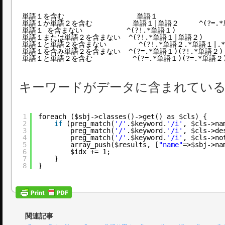
単語１を含む                  単語１
単語１か単語２を含む          単語１|単語２     ^(?=.
単語１ を含まない           ^(?!.*単語１)
単語１または単語２を含まない  ^(?!.*単語１|単語２)
単語１と単語２を含まない        ^(?!.*単語２.*単語１|.
単語１を含み単語２を含まない  ^(?=.*単語１)(?!.*単語２)
単語１と単語２を含む          ^(?=.*単語１)(?=.*単語２
キーワードがデータに含まれてい
1
foreach ($sbj->classes()->get() as $cls) {
2
if
(preg_match(
'/'
.$keyword.
'/i'
, $cls->na
3
preg_match(
'/'
.$keyword.
'/i'
, $cls->de
4
preg_match(
'/'
.$keyword.
'/i'
, $cls->no
5
array_push($results, [
"name"
=>$sbj->na
6
$idx += 1;
7
}
8
}
関連記事