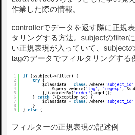
作業した際の情報。
controllerでデータを返す際に
タリングする方法。subjectのfil
い正規表現が入っていて、subject
tagのデータでフィルタリングする
1
if
($subject->filter) {
2
try
{
3
$classdata = 
class
::where(
'subject_id'
4
$query->where(
'tag'
, 
'regexp'
, $su
5
}])->orderBy(
'order'
)->get();
6
} 
catch
(\Exception $e) {
7
$classdata = 
class
::where(
'subject_id'
8
}
9
} 
else
{
フィルターの正規表現の記述例