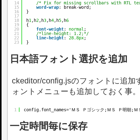
14
/* Fix for missing scrollbars with RTL te
15
word-wrap
: break-word;
16
}
17
18
h
1
,h
2
,h
3
,h
4
,h
5
,h
6
19
{
20
font-weight
: 
normal
;
21
/*line-height: 1.2;*/
22
line-height
: 
28.8px
;
23
}
日本語フォント選択を追加
ckeditor/config.jsのフォン
ォントメニューも追加しておく事
1
config.font_names='ＭＳ Ｐゴシック;ＭＳ Ｐ明朝;ＭＳ ゴシック;Ｍ
一定時間毎に保存