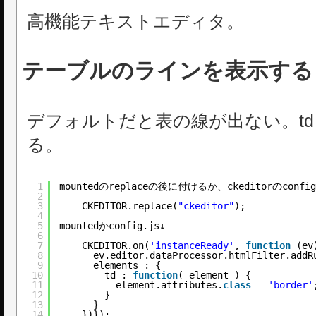
高機能テキストエディタ。
テーブルのラインを表示する
デフォルトだと表の線が出ない。tdタ
る。
1
mountedのreplaceの後に付けるか、ckeditorのconf
2
3
CKEDITOR.replace(
"ckeditor"
);
4
5
mountedかconfig.js↓
6
7
CKEDITOR.on(
'instanceReady'
, 
function
(ev
8
ev.editor.dataProcessor.htmlFilter.addR
9
elements : {
10
td : 
function
( element ) {
11
element.attributes.
class
= 
'border'
12
}
13
}
14
})});