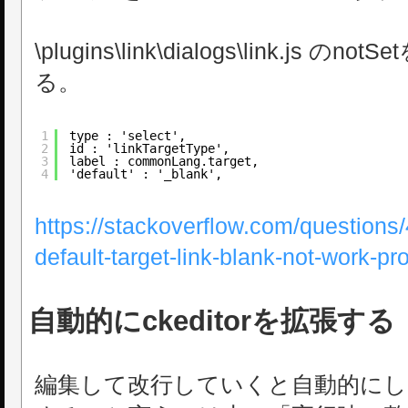
\plugins\link\dialogs\link.js の
る。
1
type : 'select',
2
id : 'linkTargetType',
3
label : commonLang.target,
4
'default' : '_blank',
https://stackoverflow.com/questions
default-target-link-blank-not-work-pr
自動的にckeditorを拡張する
編集して改行していくと自動的にし