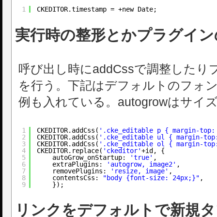
1
CKEDITOR.timestamp = +new Date;
実行時の整形とかプラグイン
呼び出し時にaddCssで調整した
を行う。下記はデフォルトのフォン
例も入れている。autogrowはサイ
1
CKEDITOR.addCss(
'.cke_editable p { margin-top:
2
CKEDITOR.addCss(
'.cke_editable ul { margin-top
3
CKEDITOR.addCss(
'.cke_editable ol { margin-top
4
CKEDITOR.replace(
'ckeditor'
+id, {
5
autoGrow_onStartup: 
'true'
,
6
extraPlugins: 
'autogrow, image2'
,
7
removePlugins: 
'resize, image'
,
8
contentsCss: 
"body {font-size: 24px;}"
,
9
});
リンクをデフォルトで新規タ