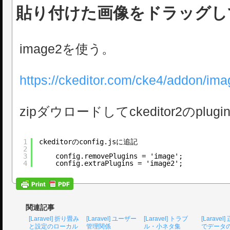
貼り付けた画像をドラッグし
image2を使う。
https://ckeditor.com/cke4/addon/im
zipダウロードしてckeditor2のpl
1
ckeditorのconfig.jsに追記
2
3
config.removePlugins = 'image';
4
config.extraPlugins = 'image2';
関連記事
[Laravel] 折り畳み
[Laravel] ユーザー
[Laravel] トラブ
[Larave
と設定のローカル
管理関係
ル・小ネタ集
でデータ