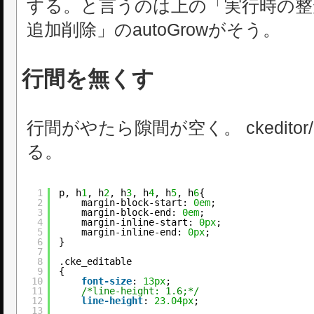
する。と言うのは上の「実行時の整
追加削除」のautoGrowがそう。
行間を無くす
行間がやたら隙間が空く。 ckeditor/co
る。
1
p, h
1
, h
2
, h
3
, h
4
, h
5
, h
6
{
2
margin-block-start: 
0em
;
3
margin-block-end: 
0em
;
4
margin-inline-start: 
0px
;
5
margin-inline-end: 
0px
;
6
}
7
8
.cke_editable
9
{
10
font-size
: 
13px
;
11
/*line-height: 1.6;*/
12
line-height
: 
23.04px
;
13