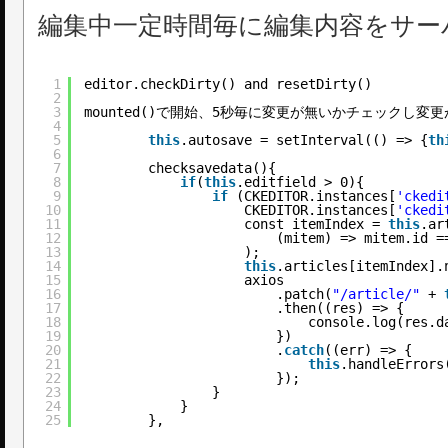
編集中一定時間毎に編集内容をサー
1
editor.checkDirty() and resetDirty()
2
3
mounted()で開始、5秒毎に変更が無いかチェックし
4
5
this
.autosave = setInterval(() => {
th
6
7
checksavedata(){
8
if
(
this
.editfield > 0){
9
if
(CKEDITOR.instances[
'ckedi
10
CKEDITOR.instances[
'ckedi
11
const itemIndex = 
this
.ar
12
(mitem) => mitem.id =
13
);
14
this
.articles[itemIndex].
15
axios
16
.patch(
"/article/"
+ 
17
.then((res) => {
18
console.log(res.d
19
})
20
.
catch
((err) => {
21
this
.handleErrors
22
});
23
}
24
}
25
},