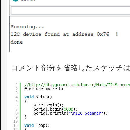
コメント部分を省略したスケッチは
1
//http://playground.arduino.cc/Main/I2cScanne
2
#include <Wire.h>
3
4
void
setup()
5
{
6
Wire.begin();
7
Serial.begin(
9600
);
8
Serial.println(
"\nI2C Scanner"
);
9
}
10
11
void
loop()
12
{