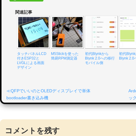
関連記事
タッチパネルLCD
M5Stickを使った
初代Blynkから
初代Blyn
付きESP32と
簡易RPM測定器
Blynk 2.0への移行
Blynk 2
LVGLによる画面
モバイル側
デザイン
QFPでいいのとOLEDディスプレイで単体
Ar
bootloader書き込み機
ッ
コメントを残す