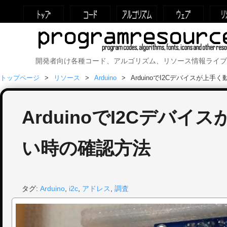
開発者向け各種コード、アルゴリズム、リソース情報ライブ
トップページ
リソース
Arduino
ArduinoでI2Cデバイスが上
ArduinoでI2Cデバイ
い時の確認方法
タグ:
Arduino
,
i2c
,
アドレス
,
調査