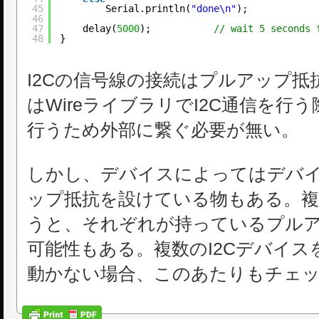
45
Serial.println(
"done\n"
);
46
47
delay(
5000
);           
// wait 5 seconds 
48
}
I2Cの信号線の接続はプルアップ抵抗が
はWireライブラリでI2C通信を行
行うため外部に繋ぐ必要が無い。
しかし、デバイスによってはデバ
ップ抵抗を設けている物もある。複
うと、それぞれが持っているプル
可能性もある。複数のI2Cデバイ
動かない場合、このあたりもチェ