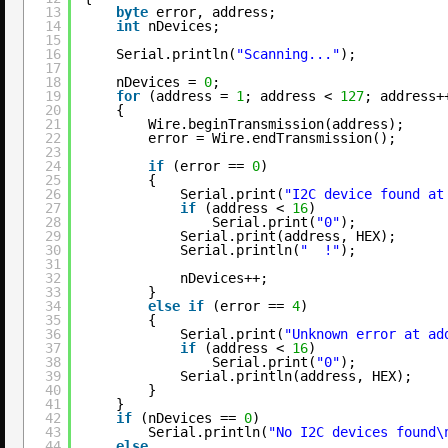
13
byte
error, address;
14
int
nDevices;
15
16
Serial.println(
"Scanning..."
);
17
18
nDevices = 
0
;
19
for
(address = 
1
; address < 
127
; address+
20
{
21
Wire.beginTransmission(address);
22
error = Wire.endTransmission();
23
24
if
(error == 
0
)
25
{
26
Serial.print(
"I2C device found at
27
if
(address < 
16
)
28
Serial.print(
"0"
);
29
Serial.print(address, HEX);
30
Serial.println(
"  !"
);
31
32
nDevices++;
33
}
34
else
if
(error == 
4
)
35
{
36
Serial.print(
"Unknown error at ad
37
if
(address < 
16
)
38
Serial.print(
"0"
);
39
Serial.println(address, HEX);
40
}
41
}
42
if
(nDevices == 
0
)
43
Serial.println(
"No I2C devices found\
44
else