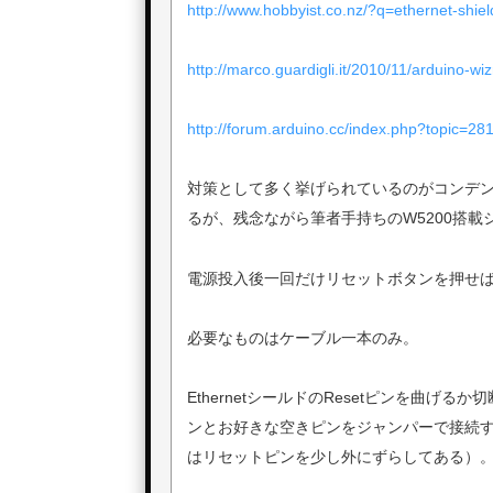
http://www.hobbyist.co.nz/?q=ethernet-shie
http://marco.guardigli.it/2010/11/arduino-wi
http://forum.arduino.cc/index.php?topic=28
対策として多く挙げられているのがコンデ
るが、残念ながら筆者手持ちのW5200搭
電源投入後一回だけリセットボタンを押せ
必要なものはケーブル一本のみ。
EthernetシールドのResetピンを曲げるか
ンとお好きな空きピンをジャンパーで接続す
はリセットピンを少し外にずらしてある）