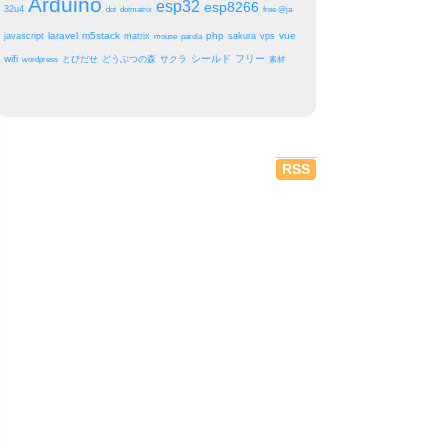
Arduino
esp32
esp8266
32u4
dot
dotmatrix
free @ja
laravel
m5stack
php
vue
javascript
matrix
sakura
vps
mouse
parola
wifi
シールド
フリー
とびだせ
どうぶつの森
サクラ
wordpress
素材
RSS
ighter