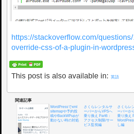
https://stackoverflow.com/questions
override-css-of-a-plugin-in-wordpres
This post is also available in:
英語
関連記事
WordPressでxml
さくらレンタルサ
さくらレ
sitemapや予約投
ーバーからVPSへ
ーバーから
稿やBackWPupが
乗り換え Part6：
乗り換え P
動かない時の対処
アクセス制限/サー
WordPr
ビス監視編
し編