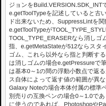
ジョンをBuild.VERSION.SDK
e.getToolTypeを記述している
ド出来ないため、SuppressLin
e.getToolTypeがTOOL_TYPE_
TOOL_TYPE_ERASERなら消
指、e.getMetaStateが512なら
ゴム、これら以外なら指と判断す
は消しゴムの場合e.getPressur
は基本0～1の間の浮動小数点で返
ス自体によって返す値の範囲が異な
Galaxy Noteの場合本体付属の標
別売りの互換ペンの場合0～1.0で
に使うのであれば、PhotoshopやPa