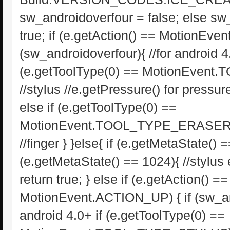
sw_androidoverfour = false; else sw
true; if (e.getAction() == MotionEv
(sw_androidoverfour){ //for android 4.
(e.getToolType(0) == MotionEven
//stylus //e.getPressure() for pressure
else if (e.getToolType(0) ==
MotionEvent.TOOL_TYPE_ERASER){ /
//finger } }else{ if (e.getMetaState() =
(e.getMetaState() == 1024){ //stylus er
return true; } else if (e.getAction() ==
MotionEvent.ACTION_UP) { if (sw_and
android 4.0+ if (e.getToolType(0) ==