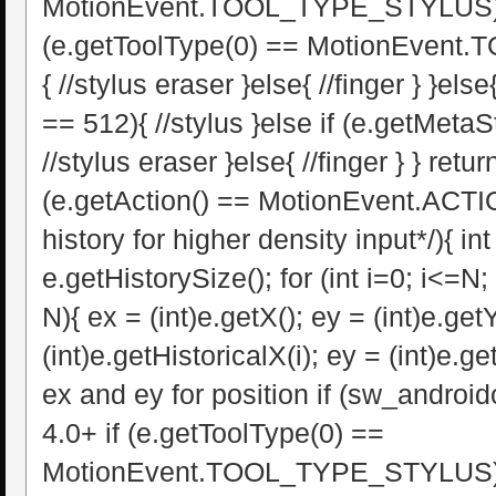
MotionEvent.TOOL_TYPE_STYLUS){ //
(e.getToolType(0) == MotionEven
{ //stylus eraser }else{ //finger } }els
== 512){ //stylus }else if (e.getMetaS
//stylus eraser }else{ //finger } } return
(e.getAction() == MotionEvent.ACTI
history for higher density input*/){ in
e.getHistorySize(); for (int i=0; i<=N; i
N){ ex = (int)e.getX(); ey = (int)e.getY
(int)e.getHistoricalX(i); ey = (int)e.get
ex and ey for position if (sw_androido
4.0+ if (e.getToolType(0) ==
MotionEvent.TOOL_TYPE_STYLUS){ //