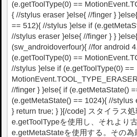
(e.getToolType(0) == MotionEven
{ //stylus eraser }else{ //finger } }els
== 512){ //stylus }else if (e.getMetaS
//stylus eraser }else{ //finger } } }else{
(sw_androidoverfour){ //for android 4.
(e.getToolType(0) == MotionEven
//stylus }else if (e.getToolType(0) ==
MotionEvent.TOOL_TYPE_ERASER){ /
//finger } }else{ if (e.getMetaState() =
(e.getMetaState() == 1024){ //stylus er
} return true; } }[/code] スタイ
e.getToolTypeを使用し、それ
e.getMetaStateを使用する。その為