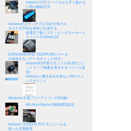
ArduinoでI2Cデバイスが上手く動かな
い時の確認方法
ArduinoのスケッチでLCD出力等のカ
タカナ文字列を簡単に記述する
低電圧で動くステッピングモータード
ライバーSTSPIN220
ESP8266/ESP32でEEPROMにデータ
を保存する（データチェック付き）
Arduino/ESP系でモノクロOLEDにビ
ットマップ画像を表示する（ツール提
供）
Arduinoに書き込み出来ない時のチェ
ックポイント
Windows 8 風フリーアイコン1500種+
M5 Atom Matrixの開発環境設定
ArduinoでDS3231 RTCモジュールを
使った定期処理