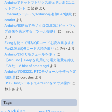
Arduinoでドットマトリクス表示 Part5 2ユニ
ットフォント
に
染谷
より
EthernetシールドでArduinoを有線LAN接続
に
scarlet
より
Arduino/ESP系でモノクロOLEDにビットマッ
プ画像を表示する（ツール提供）
に
maeda
より
Zxingを使って連結QRコードを読み書きする
Part2:連結QRコードの読み取り
に
みや
より
ArduinoでRTCモジュールを使う
に
【Arduino】sleepを利用して電力消費を抑え
てみた – A hint of smart agri
より
ArduinoでDS3231 RTCモジュールを使った定
期処理
に
cordylus
より
USB HostシールドでArduinoをマウス操作
に
ねふぁ
より
Tags
Arduino
esp32