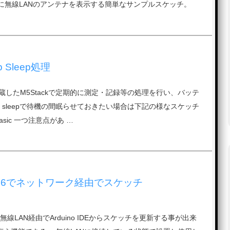
右上に無線LANのアンテナを表示する簡単なサンプルスケッチ。
p Sleep処理
内蔵したM5Stackで定期的に測定・記録等の処理を行い、バッテ
p sleepで待機の間眠らせておきたい場合は下記の様なスケッチ
Basic 一つ注意点があ …
P8266でネットワーク経由でスケッチ
6は無線LAN経由でArduino IDEからスケッチを更新する事が出来