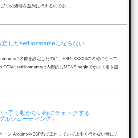
に2つの処理を並列に行えるのであ …
で設定したsetHostnameにならない
setHostnameに名前を設定したのに、ESP_XXXXXの名称になって
o OTAのsetHostnameは内部的にMDNS.beginでホスト名を設
ESPが上手く動かない時にチェックする
ブルシューティング）
ージ ArduinoやESP系で工作していて上手く行かない時にチ