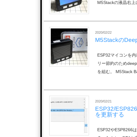
M5Stackの液晶
2020/02/22
M5StackのDee
ESP32マイコンを
リー節約のためdee
を組む。 M5Stack 
2020/02/21
ESP32/ES
を更新する
ESP32やESP826