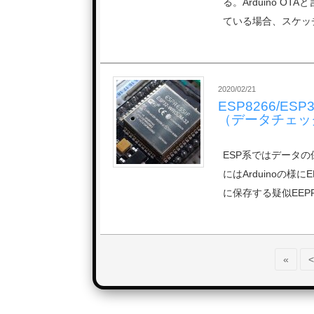
る。Arduino O
ている場合、スケッ
2020/02/21
ESP8266/E
（データチェッ
ESP系ではデータの
にはArduinoの
に保存する疑似EEP
«