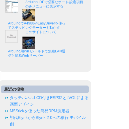
Arduino IDEで必要なボード/設定項目
のみメニューに表示する
ArduinoでA4988やEasyDriverを使っ
てステッピングモーターを動かす
このサイトについて
Arduino用WiFiシールドで無線LAN通
信と簡易Webサーバー
最近の投稿
タッチパネルLCD付きESP32とLVGLによる
画面デザイン
M5Stickを使った簡易RPM測定器
初代BlynkからBlynk 2.0への移行 モバイル
側