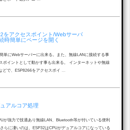
SP32をアクセスポイント/Webサーバ
続時簡単にページを開く
SP32は簡単にWebサーバーに出来る。また、無線LANに接続する事
スポイントとして動かす事も出来る。 インターネットや無線
などで、ESP8266をアクセスポイ …
デュアルコア処理
PUが強力で技適あり無線LAN、Bluetooth等が付いている便利
さらに凄いのは、ESP32はCPUがデュアルコアになっている