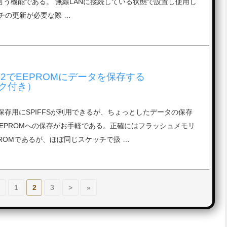
TAと言う機能である。 無線LANに接続している状態で設置し使用し
チの更新が必要な際 …
SP32でEEPROMにデータを保存する
ク付き）
保存用にSPIFFSが利用できるが、ちょっとしたデータの保存
様にEEPROMへの保存がお手軽である。正確にはフラッシュメモリ
ROMであるが、ほぼ同じスケッチで扱 …
<
1
2
3
>
»